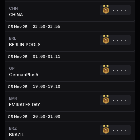
CHN
CHINA
23:50
-
23:55
05 Nov 25
BRL
BERLIN POOLS
01:00
-
01:11
05 Nov 25
GP
GermanPlus5
19:00
-
19:10
05 Nov 25
EMR
EMIRATES DAY
20:50
-
21:00
05 Nov 25
BRZ
BRAZIL