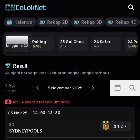
Kalendar
Rekap 2D
Rekap 3D
Rekap 4D
07
24 Pahing
25 Gui Chou
24 Safar
24 Pa
Minggu ke-
32
Ai
45706
Ai
-
Ai
-
Ai
457
Result
Jelajahi berbagai hasil keluaran angka-angka terbaru.
7 Agt
5 November 2025
Hari ini
Hot
Pasaran terbaik untukmu
14:00
-
13:30
05 Nov 25
SD
3127
SYDNEYPOOLS