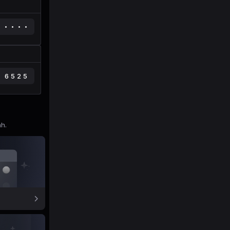
6525
ah.