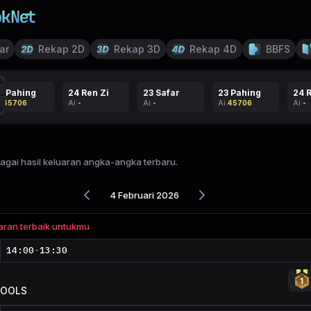
ar
Rekap 2D
Rekap 3D
Rekap 4D
BBFS
3 Pahing
24 Ren Zi
23 Safar
23 Pahing
24 R
i
45706
Ai
-
Ai
-
Ai
45706
Ai
-
bagai hasil keluaran angka-angka terbaru.
4 Februari 2026
aran terbaik untukmu
14:00
-
13:30
POOLS