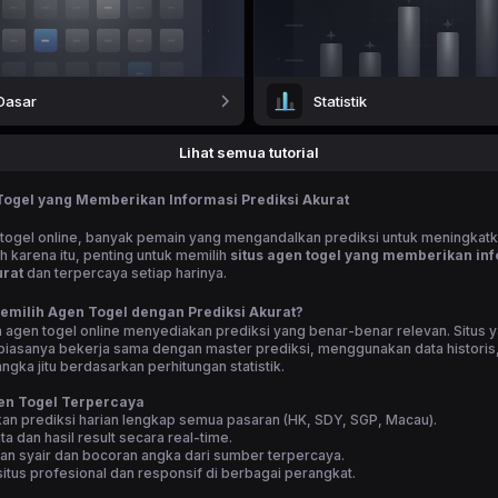
Dasar
Statistik
Lihat semua tutorial
Togel yang Memberikan Informasi Prediksi Akurat
 togel online, banyak pemain yang mengandalkan prediksi untuk meningkat
 karena itu, penting untuk memilih
situs agen togel yang memberikan in
urat
dan terpercaya setiap harinya.
milih Agen Togel dengan Prediksi Akurat?
 agen togel online menyediakan prediksi yang benar-benar relevan. Situs 
biasanya bekerja sama dengan master prediksi, menggunakan data historis,
ngka jitu berdasarkan perhitungan statistik.
gen Togel Terpercaya
an prediksi harian lengkap semua pasaran (HK, SDY, SGP, Macau).
ta dan hasil result secara real-time.
an syair dan bocoran angka dari sumber terpercaya.
situs profesional dan responsif di berbagai perangkat.