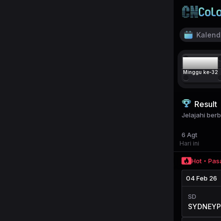
Kalend
06
2
Minggu ke-
32
A
Result
Jelajahi ber
6 Agt
Hari ini
Hot
Pas
04 Feb 26
SD
SYDNEY