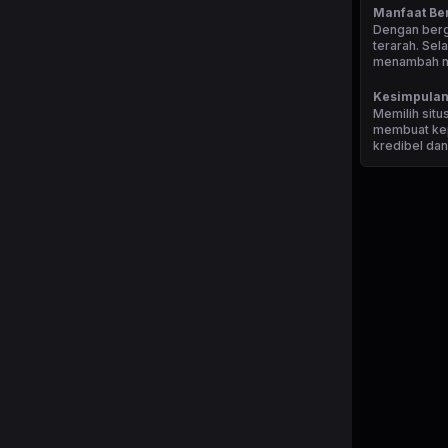
Manfaat Ber
Dengan berg
terarah. Sel
menambah nil
Kesimpula
Memilih situ
membuat kepu
kredibel da