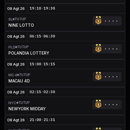
19:10
-
19:30
08 Agt 26
TUTUP
9L
NINE LOTTO
06:15
-
06:30
08 Agt 26
TUTUP
PLD
POLANDIA LOTTERY
15:00
-
15:15
08 Agt 26
TUTUP
MC4
MACAU 4D
02:15
-
02:30
08 Agt 26
TUTUP
NYC
NEWYORK MIDDAY
21:00
-
21:31
08 Agt 26