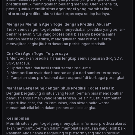
prediksi untuk meningkatkan peluang menang. Oleh karena itu,
penting untuk memilih
situs agen togel yang memberikan
informasi prediksi akurat
dan terpercaya setiap harinya.
Mengapa Memilih Agen Togel dengan Prediksi Akurat?
Tidak semua agen togel online menyediakan prediksi yang benar-
benar relevan. Situs yang profesional biasanya bekerja sama
dengan master prediksi, menggunakan data historis, serta
menyajikan angka jitu berdasarkan perhitungan statistik.
Ciri-Ciri Agen Togel Terpercaya
1. Menyediakan prediksi harian lengkap semua pasaran (HK, SDY,
SGP, Macau).
2. Update data dan hasil result secara real-time.
3. Memberikan syair dan bocoran angka dari sumber terpercaya.
4. Tampilan situs profesional dan responsif di berbagai perangkat.
Manfaat Bergabung dengan Situs Prediksi Togel Terbaik
Dengan bergabung di situs yang tepat, pemain bisa mendapatkan
panduan angka main yang lebih terarah. Selain itu, fitur tambahan
seperti live chat, forum komunitas, dan akses paito warna
menambah nilai lebih dalam proses analisis angka.
Kesimpulan
Memilih situs agen togel yang menyajikan informasi prediksi akurat
akan membantu pemain dalam membuat keputusan yang lebih baik.
Pastikan Anda hanya bergabung di platform yang sudah terbukti