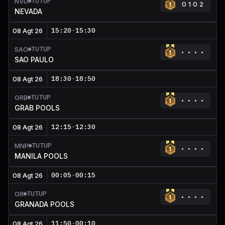
TUTUP
NVD
0102
NEVADA
15:20
-
15:30
08 Agt 26
TUTUP
SAO
SAO PAULO
18:30
-
18:50
08 Agt 26
TUTUP
GRB
GRAB POOLS
12:15
-
12:30
08 Agt 26
TUTUP
MNP
MANILA POOLS
00:05
-
00:15
08 Agt 26
TUTUP
GR
GRANADA POOLS
11:50
-
00:10
08 Agt 26