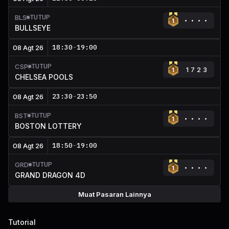
TUTUP
BLS
BULLSEYE
18:30
-
19:00
08 Agt 26
TUTUP
CSP
1723
CHELSEA POOLS
23:30
-
23:50
08 Agt 26
TUTUP
BST
BOSTON LOTTERY
18:50
-
19:00
08 Agt 26
TUTUP
GRD
GRAND DRAGON 4D
Muat Pasaran Lainnya
Tutorial