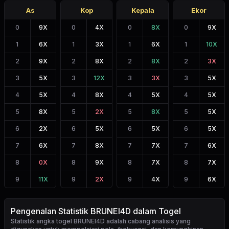
As
Kop
Kepala
Ekor
0
9
X
0
4
X
0
8
X
0
9
X
1
6
X
1
3
X
1
6
X
1
10
X
2
9
X
2
8
X
2
8
X
2
3
X
3
5
X
3
12
X
3
3
X
3
5
X
4
5
X
4
8
X
4
5
X
4
5
X
5
8
X
5
2
X
5
8
X
5
5
X
6
2
X
6
5
X
6
5
X
6
5
X
7
6
X
7
8
X
7
7
X
7
6
X
8
0
X
8
9
X
8
7
X
8
7
X
9
11
X
9
2
X
9
4
X
9
6
X
Pengenalan Statistik BRUNEI4D dalam Togel
Statistik angka togel BRUNEI4D
adalah cabang analisis yang