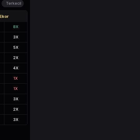
Terkecil
Ekor
8
X
3
X
5
X
2
X
4
X
1
X
1
X
3
X
2
X
3
X