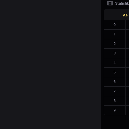
Statistik
As
0
1
2
3
4
5
6
7
8
9