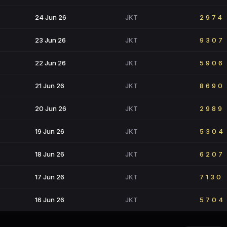
24 Jun 26
JKT
2974
23 Jun 26
JKT
9307
22 Jun 26
JKT
5906
21 Jun 26
JKT
8690
20 Jun 26
JKT
2989
19 Jun 26
JKT
5304
18 Jun 26
JKT
6207
17 Jun 26
JKT
7130
16 Jun 26
JKT
5704