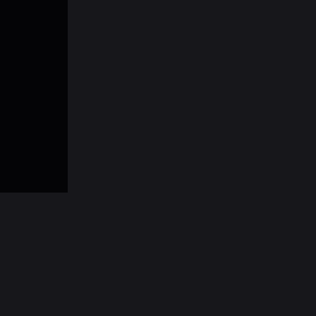
 POOLS,