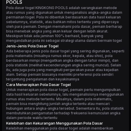
POOLS
Pola dasar togel KINGKONG POOLS
adalah serangkaian metode
atau rumus yang digunakan untuk menganalisis angka-angka dalam
permainan togel. Pola ini dibentuk berdasarkan data hasil keluaran
sebelumnya, statistik, atau bahkan mitos tertentu yang dipercaya
oleh para pemain. Dengan memahami pola dasar, pemain berharap
bisa menebak angka yang akan keluar dengan lebih akurat.
Meskipun tidak ada jaminan 100% berhasil, banyak yang
mengandalkan pola ini sebagai strategi utama dalam bermain togel
Jenis-Jenis Pola Dasar Togel
Ada beberapa jenis pola dasar togel yang sering digunakan, seperti
pola matematis (misalnya rumus ekor, kepala, atau shio), pola
berdasarkan mimpi (mengaitkan angka dengan tafsir mimpi), dan
pola statistik (melihat kecenderungan angka sering muncul). Selain
itu, ada juga pola yang mengikuti pergerakan pasar atau kejadian
alam. Setiap pemain biasanya memiliki preferensi pola sendiri
tergantung pengalaman dan keyakinannya
Cara Menerapkan Pola Dasar Togel
Untuk menerapkan pola dasar togel, pemain perlu mengumpulkan
data hasil keluaran sebelumnya, lalu menganalisisnya menggunakan
rumus atau metode tertentu. Misalnya, dalam pola matematis,
pemain bisa menghitung jumlah angka tertentu atau mencari
hubungan antara angka-angka tersebut. Sementara itu, pola statistik
membutuhkan pengamatan terhadap frekuensi kemunculan angka
dalam periode waktu tertentu
Kelebihan dan Kekurangan Menggunakan Pola Dasar
Kelebihan menggunakan pola dasar togel adalah memberikan