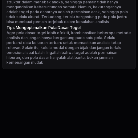
struktur dalam menebak angka, sehingga pemain tidak hanya
mengandalkan keberuntungan semata. Namun, kekurangannya
adalah togel pada dasarnya adalah permainan acak, sehingga pola
tidak selalu akurat. Terkadang, terlalu bergantung pada pola justru
bisa membuat pemain terjebak dalam kesalahan analisis
Tips Mengoptimalkan Pola Dasar Togel
Agar pola dasar togel lebih efektif, kombinasikan beberapa metode
analisis dan jangan hanya bergantung pada satu pola. Selalu
perbarui data keluaran terbaru untuk memastikan analisis tetap
relevan. Selain itu, kelola modal dengan bijak dan jangan terlalu
emosional saat kalah. Ingatlah bahwa togel adalah permainan
hiburan, dan pola dasar hanyalah alat bantu, bukan jaminan
kemenangan mutlak