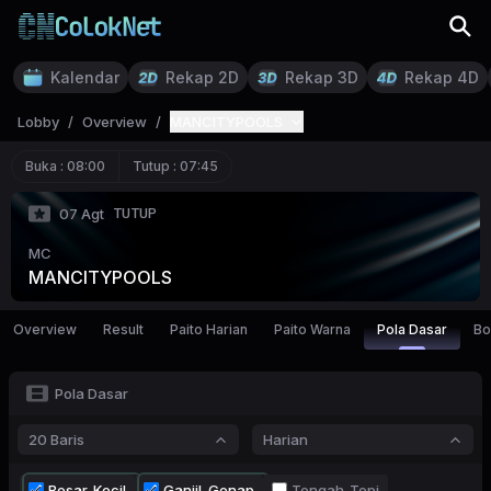
Kalendar
Rekap 2D
Rekap 3D
Rekap 4D
Lobby
/
Overview
/
MANCITYPOOLS
Buka :
08:00
Tutup :
07:45
TUTUP
07 Agt
MC
MANCITYPOOLS
Overview
Result
Paito Harian
Paito Warna
Pola Dasar
Bo
Pola Dasar
20 Baris
Harian
Besar-Kecil
Ganjil-Genap
Tengah-Tepi