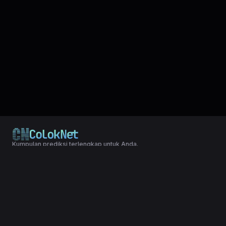
Kumpulan prediksi terlengkap untuk Anda.
© 2024 Copyright LXGroup. All rights reserved.
Terms & Conditions
|
Privacy Policy
bola merah OSAKA LOTTERY dibuat dalam bentuk kombinasi dibuat
untuk mempermudah togelers dalam membandingkan pola data
paito lainnya seperti : HK , SDY dan SGP. Bola Merah sering terjadi
kesamaan pola pada kedua pasaran togel untuk memprediksi
angka jitu hari ini dari Bola Fortunes terbaru