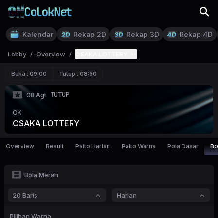
Kalendar
Rekap 2D
Rekap 3D
Rekap 4D
Lobby
/
Overview
/
OSAKA LOTTERY
Buka :
09:00
Tutup :
08:50
TUTUP
08 Agt
OK
OSAKA LOTTERY
Overview
Result
Paito Harian
Paito Warna
Pola Dasar
Bo
Bola Merah
20 Baris
Harian
Pilihan Warna