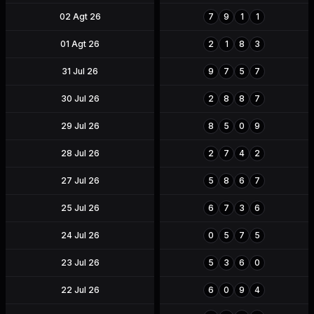
02 Agt 26
7
9
1
1
01 Agt 26
2
1
8
3
31 Jul 26
9
7
5
7
30 Jul 26
2
8
8
7
29 Jul 26
8
5
0
9
28 Jul 26
2
7
4
2
27 Jul 26
5
8
6
7
25 Jul 26
6
7
3
6
24 Jul 26
0
5
7
5
23 Jul 26
5
3
6
0
22 Jul 26
6
0
9
4