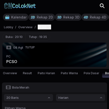
Kalendar
Rekap 2D
Rekap 3D
Rekap 4D
Lobby
/
Overview
/
PCSO
Buka :
20:10
Tutup :
19:35
TUTUP
08 Agt
PC
PCSO
Overview
Result
Paito Harian
Paito Warna
Pola Dasar
Bo
Bola Merah
20 Baris
Harian
Pilihan Warna