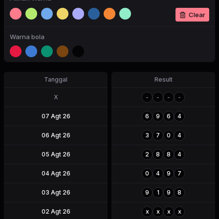
Clear
Warna bola
Tanggal
Result
X
-
-
-
-
07 Agt 26
6
9
6
4
06 Agt 26
3
7
0
4
05 Agt 26
2
8
8
4
04 Agt 26
0
4
9
7
03 Agt 26
9
1
9
8
02 Agt 26
x
x
x
x