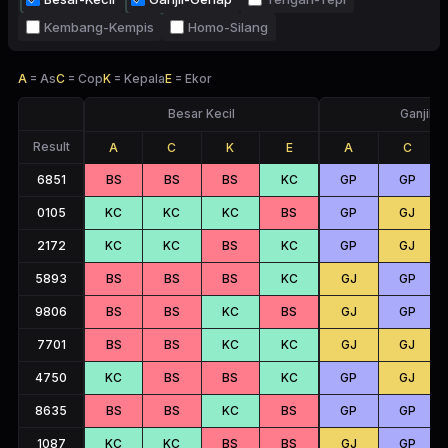
Kembang-Kempis
Homo-Silang
A
=
As
C
=
Cop
K
=
Kepala
E
=
Ekor
Besar Kecil
Ganjil 
Result
A
C
K
E
A
C
6851
BS
BS
BS
KC
GP
GP
0105
KC
KC
KC
BS
GP
GJ
2172
KC
KC
BS
KC
GP
GJ
5893
BS
BS
BS
KC
GJ
GP
9806
BS
BS
KC
BS
GJ
GP
7701
BS
BS
KC
KC
GJ
GJ
4750
KC
BS
BS
KC
GP
GJ
8635
BS
BS
KC
BS
GP
GP
1087
KC
KC
BS
BS
GJ
GP