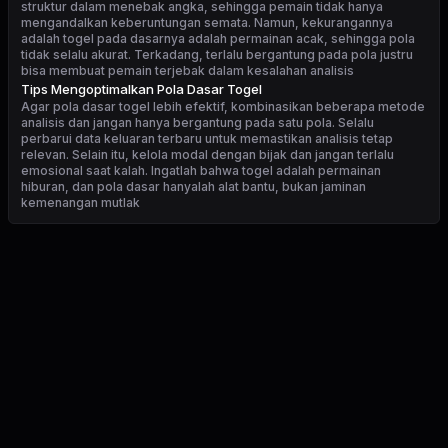
struktur dalam menebak angka, sehingga pemain tidak hanya
mengandalkan keberuntungan semata. Namun, kekurangannya
adalah togel pada dasarnya adalah permainan acak, sehingga pola
tidak selalu akurat. Terkadang, terlalu bergantung pada pola justru
bisa membuat pemain terjebak dalam kesalahan analisis
Tips Mengoptimalkan Pola Dasar Togel
Agar pola dasar togel lebih efektif, kombinasikan beberapa metode
analisis dan jangan hanya bergantung pada satu pola. Selalu
perbarui data keluaran terbaru untuk memastikan analisis tetap
relevan. Selain itu, kelola modal dengan bijak dan jangan terlalu
emosional saat kalah. Ingatlah bahwa togel adalah permainan
hiburan, dan pola dasar hanyalah alat bantu, bukan jaminan
kemenangan mutlak