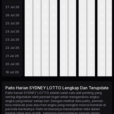
27 Jul 26
4
4
8
8
8
7
1
7
3
4
26 Jul 26
3
1
0
8
1
7
5
7
0
4
25 Jul 26
6
3
9
0
9
3
2
6
6
8
24 Jul 26
2
3
4
5
4
2
5
1
7
5
23 Jul 26
1
3
3
2
0
3
6
0
1
8
22 Jul 26
3
6
2
1
2
2
9
3
5
5
21 Jul 26
9
6
4
2
4
5
9
7
7
2
20 Jul 26
7
3
5
3
8
2
0
2
3
5
18 Jul 26
3
0
6
3
6
4
2
9
9
7
Paito Harian SYDNEY LOTTO Lengkap Dan Terupdate
Paito harian SYDNEY LOTTO
adalah salah satu alat penting yang
sering digunakan oleh pemain togel untuk menganalisis angka-
angka yang keluar setiap hari. Dengan melihat data paito, pemain
bisa melacak pola atau tren angka yang mungkin muncul kembali di
periode berikutnya. Paito ini biasanya menampilkan data dalam
bentuk tabel atau grafik, sehingga memudahkan pemain dalam