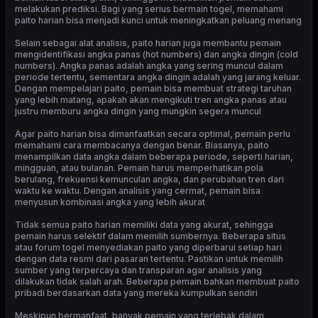
melakukan prediksi. Bagi yang serius bermain togel, memahami
paito harian bisa menjadi kunci untuk meningkatkan peluang menang
Selain sebagai alat analisis, paito harian juga membantu pemain
mengidentifikasi angka panas (hot numbers) dan angka dingin (cold
numbers). Angka panas adalah angka yang sering muncul dalam
periode tertentu, sementara angka dingin adalah yang jarang keluar.
Dengan mempelajari paito, pemain bisa membuat strategi taruhan
yang lebih matang, apakah akan mengikuti tren angka panas atau
justru memburu angka dingin yang mungkin segera muncul
Agar paito harian bisa dimanfaatkan secara optimal, pemain perlu
memahami cara membacanya dengan benar. Biasanya, paito
menampilkan data angka dalam beberapa periode, seperti harian,
mingguan, atau bulanan. Pemain harus memperhatikan pola
berulang, frekuensi kemunculan angka, dan perubahan tren dari
waktu ke waktu. Dengan analisis yang cermat, pemain bisa
menyusun kombinasi angka yang lebih akurat
Tidak semua paito harian memiliki data yang akurat, sehingga
pemain harus selektif dalam memilih sumbernya. Beberapa situs
atau forum togel menyediakan paito yang diperbarui setiap hari
dengan data resmi dari pasaran tertentu. Pastikan untuk memilih
sumber yang terpercaya dan transparan agar analisis yang
dilakukan tidak salah arah. Beberapa pemain bahkan membuat paito
pribadi berdasarkan data yang mereka kumpulkan sendiri
Meskipun bermanfaat, banyak pemain yang terjebak dalam