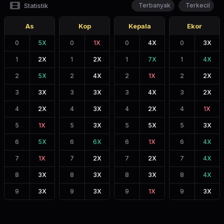
Statistik
Terbanyak
Terkecil
As
Kop
Kepala
Ekor
0
5
X
0
1
X
0
4
X
0
3
X
1
2
X
1
2
X
1
7
X
1
4
X
2
5
X
2
4
X
2
1
X
2
2
X
3
3
X
3
3
X
3
4
X
3
2
X
4
2
X
4
3
X
4
2
X
4
1
X
5
1
X
5
3
X
5
5
X
5
3
X
6
5
X
6
6
X
6
1
X
6
4
X
7
1
X
7
2
X
7
2
X
7
4
X
8
3
X
8
3
X
8
3
X
8
4
X
9
3
X
9
3
X
9
1
X
9
3
X