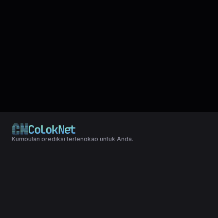
Kumpulan prediksi terlengkap untuk Anda.
© 2024 Copyright LXGroup. All rights reserved.
Terms & Conditions
|
Privacy Policy
bola merah TOTOMACAU 19:00 WIB dibuat dalam bentuk kombinasi
dibuat untuk mempermudah togelers dalam membandingkan pola
data paito lainnya seperti : HK , SDY dan SGP. Bola Merah sering
terjadi kesamaan pola pada kedua pasaran togel untuk
memprediksi angka jitu hari ini dari Bola Fortunes terbaru