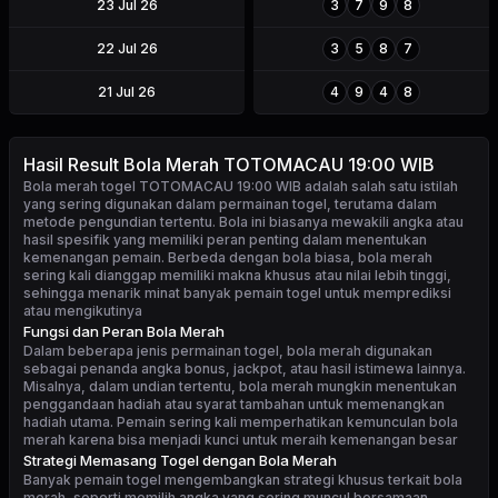
23 Jul 26
3
7
9
8
22 Jul 26
3
5
8
7
21 Jul 26
4
9
4
8
Hasil Result Bola Merah TOTOMACAU 19:00 WIB
Bola merah togel TOTOMACAU 19:00 WIB
adalah salah satu istilah
yang sering digunakan dalam permainan togel, terutama dalam
metode pengundian tertentu. Bola ini biasanya mewakili angka atau
hasil spesifik yang memiliki peran penting dalam menentukan
kemenangan pemain. Berbeda dengan bola biasa, bola merah
sering kali dianggap memiliki makna khusus atau nilai lebih tinggi,
sehingga menarik minat banyak pemain togel untuk memprediksi
atau mengikutinya
Fungsi dan Peran Bola Merah
Dalam beberapa jenis permainan togel, bola merah digunakan
sebagai penanda angka bonus, jackpot, atau hasil istimewa lainnya.
Misalnya, dalam undian tertentu, bola merah mungkin menentukan
penggandaan hadiah atau syarat tambahan untuk memenangkan
hadiah utama. Pemain sering kali memperhatikan kemunculan bola
merah karena bisa menjadi kunci untuk meraih kemenangan besar
Strategi Memasang Togel dengan Bola Merah
Banyak pemain togel mengembangkan strategi khusus terkait bola
merah, seperti memilih angka yang sering muncul bersamaan