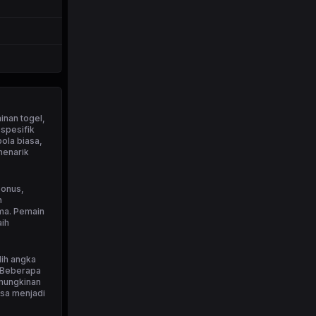
inan togel,
 spesifik
ola biasa,
menarik
bonus,
n
ma. Pemain
aih
lih angka
. Beberapa
emungkinan
isa menjadi