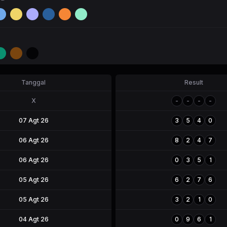
Tanggal
Result
X
-
-
-
-
07 Agt 26
3
5
4
0
06 Agt 26
8
2
4
7
06 Agt 26
0
3
5
1
05 Agt 26
6
2
7
6
05 Agt 26
3
2
1
0
04 Agt 26
0
9
6
1