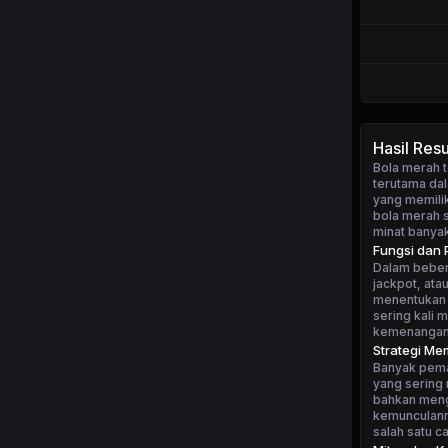
Hasil Res
Bola merah 
terutama dal
yang memili
bola merah s
minat banya
Fungsi dan 
Dalam beber
jackpot, ata
menentukan 
sering kali 
kemenangan
Strategi M
Banyak pema
yang sering
bahkan meng
kemunculann
salah satu 