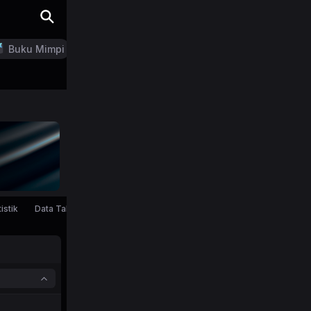
Buku Mimpi
LN Generator
istik
Data Tahunan