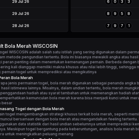
29 Jul 26
6
0
3
3
29 Jul 26
8
9
5
8
28 Jul 26
7
9
7
1
ult Bola Merah WISCOSIN
togel WISCOSIN
adalah salah satu istilah yang sering digunakan dalam perma
am metode pengundian tertentu. Bola ini biasanya mewakili angka atau hasil
ki peran penting dalam menentukan kemenangan pemain. Berbeda dengan b
ering kali dianggap memiliki makna khusus atau nilai lebih tinggi, sehingga 
k pemain togel untuk memprediksi atau mengikutinya
Peran Bola Merah
apa jenis permainan togel, bola merah digunakan sebagai penanda angka 
u hasil istimewa lainnya. Misalnya, dalam undian tertentu, bola merah mungki
penggandaan hadiah atau syarat tambahan untuk memenangkan hadiah uta
memperhatikan kemunculan bola merah karena bisa menjadi kunci untuk mer
 besar
emasang Togel dengan Bola Merah
in togel mengembangkan strategi khusus terkait bola merah, seperti memi
 muncul bersamaan dengan bola merah atau mengandalkan feeling tertentu
gunakan data statistik dari hasil undian sebelumnya untuk memprediksi k
ya. Meskipun togel bergantung pada keberuntungan, analisis bola merah b
cara untuk meningkatkan peluang menang