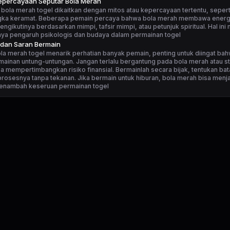
epercayaan Seputar Bola Merah
 bola merah togel dikaitkan dengan mitos atau kepercayaan tertentu, seper
ngka keramat. Beberapa pemain percaya bahwa bola merah membawa energi 
mengikutinya berdasarkan mimpi, tafsir mimpi, atau petunjuk spiritual. Hal in
nya pengaruh psikologis dan budaya dalam permainan togel
 dan Saran Bermain
a merah togel menarik perhatian banyak pemain, penting untuk diingat bah
mainan untung-untungan. Jangan terlalu bergantung pada bola merah atau st
pa mempertimbangkan risiko finansial. Bermainlah secara bijak, tentukan ba
prosesnya tanpa tekanan. Jika bermain untuk hiburan, bola merah bisa menj
enambah keseruan permainan togel