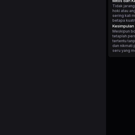
Mitos dan K
Tidak jarang
hoki atau a
sering kali 
betapa kuat
Kesimpulan
Meskipun bol
tetaplah per
tertentu tan
dan nikmati 
seru yang m