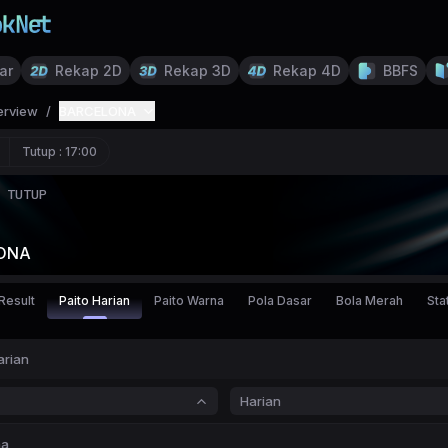
ar
Rekap 2D
Rekap 3D
Rekap 4D
BBFS
erview
/
BARCELONA
Tutup :
17:00
TUTUP
ONA
Result
Paito Harian
Paito Warna
Pola Dasar
Bola Merah
Stat
arian
Harian
na