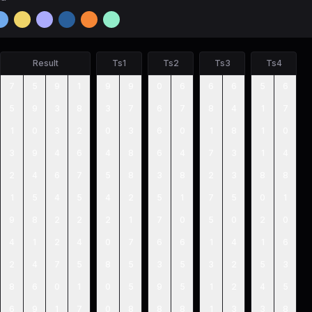
Result
Ts1
Ts2
Ts3
Ts4
7
5
9
1
9
9
0
6
6
6
5
6
5
9
3
8
3
7
6
7
8
4
1
7
1
0
3
2
0
3
6
0
1
8
1
0
3
9
4
6
4
8
6
4
7
3
1
4
2
4
6
7
5
8
3
8
2
3
8
8
1
5
4
5
4
2
5
1
7
5
0
1
9
8
2
2
2
1
7
0
5
0
2
0
4
1
2
4
0
7
6
6
1
4
1
6
2
4
7
5
8
5
3
5
3
2
5
3
8
6
0
1
0
5
9
5
1
2
4
5
6
9
1
7
0
8
8
8
1
3
3
8