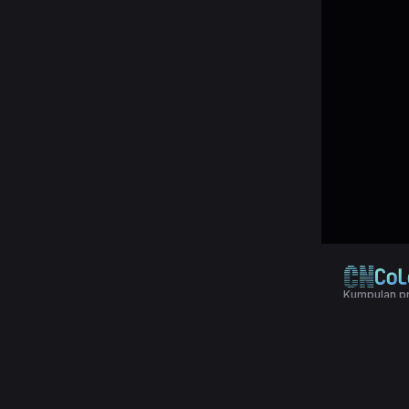
Kumpulan pr
© 2024 Copy
Terms & Con
Data ini sa
lengkap bes
Tools togel
keluaran tog