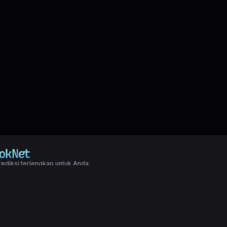
ediksi terlengkap untuk Anda.
right LXGroup. All rights reserved.
ditions
|
Privacy Policy
ngat lengkap dan juga dilengkapi dengan paito BARCELONA dan tabel taysen 
erta jumlahnya. Anda juga bisa memilih data berdasarkan hari keluaran BAR
 paito harian ini sangat terbaik karena bisa membantu kamu untuk menganali
el secara akurat dan jitu