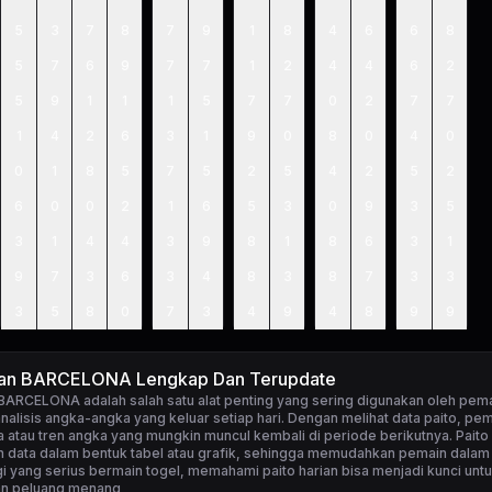
5
3
7
8
7
9
1
8
4
6
6
8
5
7
6
9
7
7
1
2
4
4
6
2
5
9
1
1
1
5
7
7
0
2
7
7
1
4
2
6
3
1
9
0
8
0
4
0
0
1
8
5
7
5
2
5
4
2
5
2
6
0
0
2
1
6
5
3
0
9
3
5
3
1
4
4
3
9
8
1
8
6
3
1
9
7
3
6
3
4
8
3
8
7
3
3
3
5
8
0
7
3
4
9
4
8
9
9
rian BARCELONA Lengkap Dan Terupdate
n BARCELONA
adalah salah satu alat penting yang sering digunakan oleh pema
alisis angka-angka yang keluar setiap hari. Dengan melihat data paito, pem
 atau tren angka yang mungkin muncul kembali di periode berikutnya. Paito 
 data dalam bentuk tabel atau grafik, sehingga memudahkan pemain dala
gi yang serius bermain togel, memahami paito harian bisa menjadi kunci unt
an peluang menang