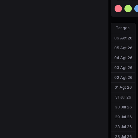
Tanggal
06 Agt 26
05 Agt 26
04 Agt 26
03 Agt 26
02 Agt 26
01 Agt 26
31 Jul 26
30 Jul 26
29 Jul 26
28 Jul 26
28 Jul 26