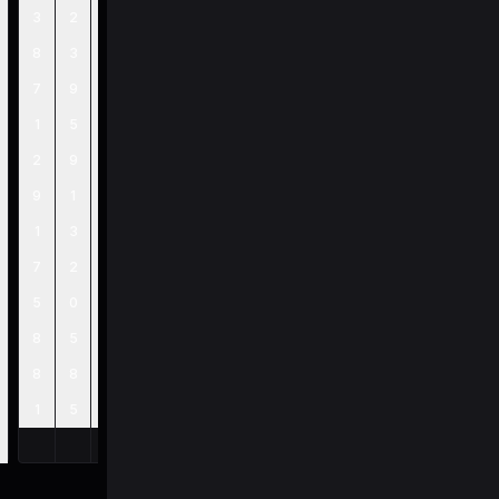
3
2
2
8
6
3
9
5
1
2
5
6
8
3
1
3
6
6
2
0
8
0
8
2
7
9
0
9
4
6
0
0
7
7
5
2
1
5
5
6
8
1
7
5
5
4
4
2
2
9
2
7
3
4
3
7
1
4
5
0
9
1
2
3
7
0
4
5
2
2
0
9
1
3
6
8
5
9
0
2
6
1
9
3
7
2
9
5
2
9
8
4
9
8
5
1
5
0
7
9
2
7
2
9
8
3
9
3
8
5
7
1
6
6
1
1
0
8
4
4
8
8
2
4
4
3
2
1
9
9
3
7
1
5
6
3
5
8
1
3
7
7
6
9
6
9
7
4
0
2
4
3