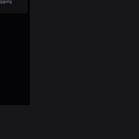
anggung