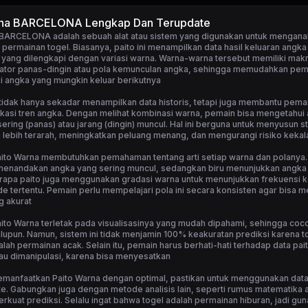
rna BARCELONA Lengkap Dan Terupdate
a BARCELONA
adalah sebuah alat atau sistem yang digunakan untuk menganal
permainan togel. Biasanya, paito ini menampilkan data hasil keluaran angk
 yang dilengkapi dengan variasi warna. Warna-warna tersebut memiliki makn
ikator panas-dingin atau pola kemunculan angka, sehingga memudahkan pem
 angka yang mungkin keluar berikutnya
tidak hanya sekadar menampilkan data historis, tetapi juga membantu pema
ikasi tren angka. Dengan melihat kombinasi warna, pemain bisa mengetahui
ering (panas) atau jarang (dingin) muncul. Hal ini berguna untuk menyusun st
 lebih terarah, meningkatkan peluang menang, dan mengurangi risiko keka
to Warna membutuhkan pemahaman tentang arti setiap warna dan polanya. 
menandakan angka yang sering muncul, sedangkan biru menunjukkan angka 
erapa paito juga menggunakan gradasi warna untuk menunjukkan frekuensi 
e tertentu. Pemain perlu mempelajari pola ini secara konsisten agar bisa 
g akurat
ito Warna terletak pada visualisasinya yang mudah dipahami, sehingga coc
upun. Namun, sistem ini tidak menjamin 100% keakuratan prediksi karena t
lah permainan acak. Selain itu, pemain harus berhati-hati terhadap data pai
au dimanipulasi, karena bisa menyesatkan
emanfaatkan Paito Warna dengan optimal, pastikan untuk menggunakan data
e. Gabungkan juga dengan metode analisis lain, seperti rumus matematika a
kuat prediksi. Selalu ingat bahwa togel adalah permainan hiburan, jadi gun