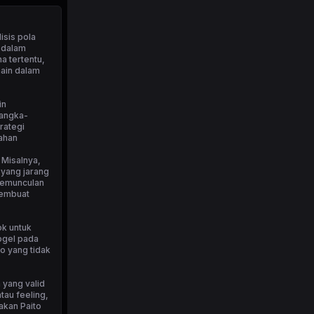
isis pola
a dalam
a tertentu,
ain dalam
in
 angka-
rategi
lahan
Misalnya,
yang jarang
kemunculan
membuat
ok untuk
ogel pada
to yang tidak
 yang valid
tau feeling,
akan Paito