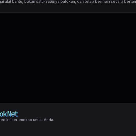
i alat bantu, bukan satu-satunya patokan, dan tetap bermain secara bert
ediksi terlengkap untuk Anda.
right LXGroup. All rights reserved.