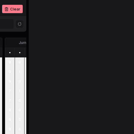
Clear
Jumat
Sabtu
Minggu
•
•
•
•
•
•
•
•
•
•
•
•
9
8
2
2
1
5
4
5
2
4
6
7
0
1
8
5
1
4
2
6
5
7
6
9
6
9
6
0
5
0
2
4
5
9
1
1
7
1
0
2
4
2
2
0
8
1
2
7
7
6
6
5
8
0
9
0
1
8
1
9
9
8
0
5
9
1
3
0
3
7
4
0
6
5
2
1
9
2
4
3
7
6
0
0
9
4
5
2
5
0
1
3
3
3
8
0