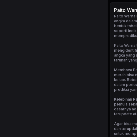
Paito Wa
Paito Warn
angka dalam 
bentuk tabel
seperti ind
memprediksi
Paito Warna 
mengidentif
angka yang s
taruhan yang
Membaca Pai
merah bisa 
keluar. Beb
dalam period
prediksi yan
Kelebihan Pa
pemula sekal
dasarnya ada
terupdate at
Agar bisa m
dan terupdat
untuk memper