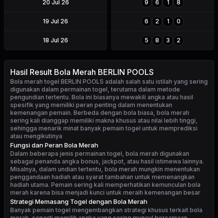
20 Jul 26
9
6
1
8
19 Jul 26
6
2
1
0
18 Jul 26
5
8
3
2
Hasil Result Bola Merah BERLIN POOLS
Bola merah togel BERLIN POOLS
adalah salah satu istilah yang sering
digunakan dalam permainan togel, terutama dalam metode
pengundian tertentu. Bola ini biasanya mewakili angka atau hasil
spesifik yang memiliki peran penting dalam menentukan
kemenangan pemain. Berbeda dengan bola biasa, bola merah
sering kali dianggap memiliki makna khusus atau nilai lebih tinggi,
sehingga menarik minat banyak pemain togel untuk memprediksi
atau mengikutinya
Fungsi dan Peran Bola Merah
Dalam beberapa jenis permainan togel, bola merah digunakan
sebagai penanda angka bonus, jackpot, atau hasil istimewa lainnya.
Misalnya, dalam undian tertentu, bola merah mungkin menentukan
penggandaan hadiah atau syarat tambahan untuk memenangkan
hadiah utama. Pemain sering kali memperhatikan kemunculan bola
merah karena bisa menjadi kunci untuk meraih kemenangan besar
Strategi Memasang Togel dengan Bola Merah
Banyak pemain togel mengembangkan strategi khusus terkait bola
merah, seperti memilih angka yang sering muncul bersamaan