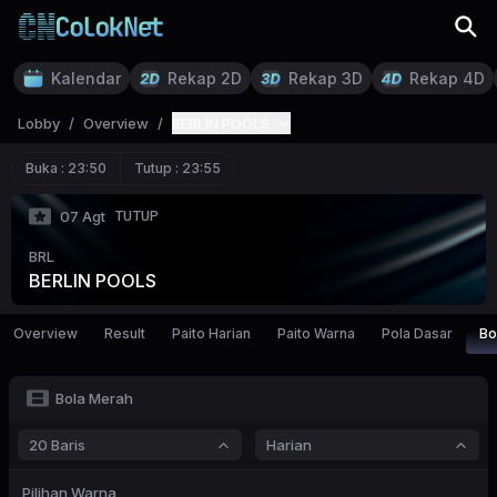
Kalendar
Rekap 2D
Rekap 3D
Rekap 4D
Lobby
/
Overview
/
BERLIN POOLS
Buka :
23:50
Tutup :
23:55
TUTUP
07 Agt
BRL
BERLIN POOLS
Overview
Result
Paito Harian
Paito Warna
Pola Dasar
Bo
Bola Merah
20 Baris
Harian
Pilihan Warna