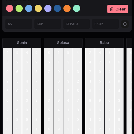
Clear
Senin
Selasa
Rabu
1
5
4
9
8
1
5
4
7
4
3
1
6
3
2
6
9
5
1
3
2
4
7
1
6
6
9
6
1
8
7
9
4
3
7
9
4
3
8
9
5
4
7
4
0
3
2
1
5
2
9
3
5
0
0
3
1
6
5
5
6
1
8
4
3
0
7
3
3
3
9
4
7
8
9
6
3
7
2
6
0
5
5
4
1
8
6
6
2
4
6
2
8
9
8
3
5
1
0
1
3
8
9
5
6
5
9
1
4
9
3
6
5
2
1
3
0