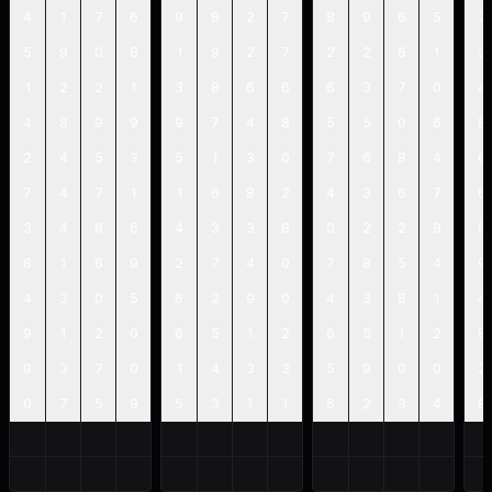
4
1
7
6
9
8
2
7
8
9
6
5
7
5
9
0
8
1
9
2
7
2
2
6
1
3
1
2
2
1
3
8
6
6
6
3
7
0
4
4
8
9
9
9
7
4
8
5
5
0
6
8
2
4
5
3
5
1
3
0
7
6
8
4
6
7
4
7
1
1
6
8
2
4
3
6
7
6
3
4
6
6
4
3
3
8
0
2
2
9
9
8
1
6
9
2
7
4
0
7
8
5
4
9
4
3
0
5
6
2
9
0
4
3
8
1
4
9
1
2
0
6
5
1
2
6
5
1
2
8
9
3
7
0
1
4
3
3
5
9
0
0
2
0
7
5
9
5
3
1
1
6
2
3
4
8