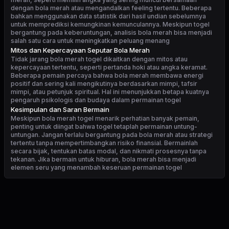
dengan bola merah atau mengandalkan feeling tertentu. Beberapa
bahkan menggunakan data statistik dari hasil undian sebelumnya
untuk memprediksi kemungkinan kemunculannya. Meskipun togel
bergantung pada keberuntungan, analisis bola merah bisa menjadi
salah satu cara untuk meningkatkan peluang menang
Mitos dan Kepercayaan Seputar Bola Merah
Tidak jarang bola merah togel dikaitkan dengan mitos atau
kepercayaan tertentu, seperti pertanda hoki atau angka keramat.
Beberapa pemain percaya bahwa bola merah membawa energi
positif dan sering kali mengikutinya berdasarkan mimpi, tafsir
mimpi, atau petunjuk spiritual. Hal ini menunjukkan betapa kuatnya
pengaruh psikologis dan budaya dalam permainan togel
Kesimpulan dan Saran Bermain
Meskipun bola merah togel menarik perhatian banyak pemain,
penting untuk diingat bahwa togel tetaplah permainan untung-
untungan. Jangan terlalu bergantung pada bola merah atau strategi
tertentu tanpa mempertimbangkan risiko finansial. Bermainlah
secara bijak, tentukan batas modal, dan nikmati prosesnya tanpa
tekanan. Jika bermain untuk hiburan, bola merah bisa menjadi
elemen seru yang menambah keseruan permainan togel