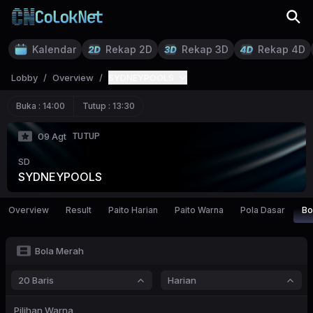
Kalendar
Rekap 2D
Rekap 3D
Rekap 4D
Lobby
/
Overview
/
SYDNEYPOOLS
Buka :
14:00
Tutup :
13:30
TUTUP
09 Agt
SD
SYDNEYPOOLS
Overview
Result
Paito Harian
Paito Warna
Pola Dasar
Bo
Bola Merah
20 Baris
Harian
Pilihan Warna