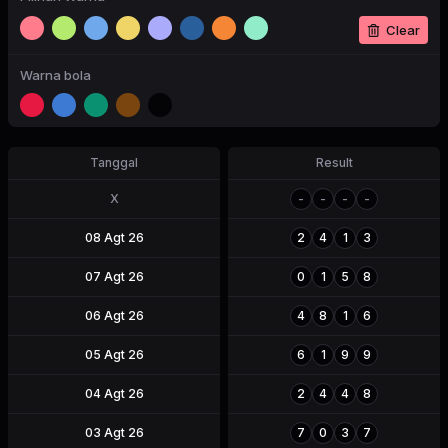
Clear
Warna bola
Tanggal
Result
X
-
-
-
-
08 Agt 26
2
4
1
3
07 Agt 26
0
1
5
8
06 Agt 26
4
8
1
6
05 Agt 26
6
1
9
9
04 Agt 26
2
4
4
8
03 Agt 26
7
0
3
7