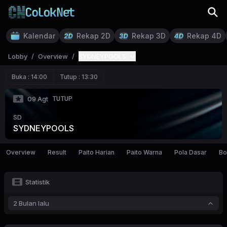
Kalendar
Rekap 2D
Rekap 3D
Rekap 4D
Lobby
/
Overview
/
SYDNEYPOOLS
Buka :
14:00
Tutup :
13:30
TUTUP
09 Agt
SD
SYDNEYPOOLS
Overview
Result
Paito Harian
Paito Warna
Pola Dasar
Bo
Statistik
2 Bulan lalu