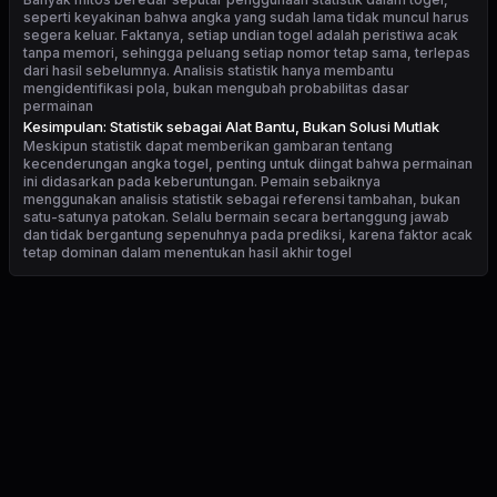
seperti keyakinan bahwa angka yang sudah lama tidak muncul harus
segera keluar. Faktanya, setiap undian togel adalah peristiwa acak
tanpa memori, sehingga peluang setiap nomor tetap sama, terlepas
dari hasil sebelumnya. Analisis statistik hanya membantu
mengidentifikasi pola, bukan mengubah probabilitas dasar
permainan
Kesimpulan: Statistik sebagai Alat Bantu, Bukan Solusi Mutlak
Meskipun statistik dapat memberikan gambaran tentang
kecenderungan angka togel, penting untuk diingat bahwa permainan
ini didasarkan pada keberuntungan. Pemain sebaiknya
menggunakan analisis statistik sebagai referensi tambahan, bukan
satu-satunya patokan. Selalu bermain secara bertanggung jawab
dan tidak bergantung sepenuhnya pada prediksi, karena faktor acak
tetap dominan dalam menentukan hasil akhir togel