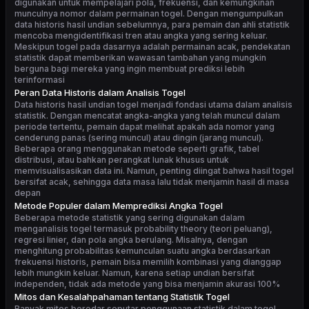
digunakan untuk mempelajari pola, frekuensi, dan kemungkinan
munculnya nomor dalam permainan togel. Dengan mengumpulkan
data historis hasil undian sebelumnya, para pemain dan ahli statistik
mencoba mengidentifikasi tren atau angka yang sering keluar.
Meskipun togel pada dasarnya adalah permainan acak, pendekatan
statistik dapat memberikan wawasan tambahan yang mungkin
berguna bagi mereka yang ingin membuat prediksi lebih
terinformasi
Peran Data Historis dalam Analisis Togel
Data historis hasil undian togel menjadi fondasi utama dalam analisis
statistik. Dengan mencatat angka-angka yang telah muncul dalam
periode tertentu, pemain dapat melihat apakah ada nomor yang
cenderung panas (sering muncul) atau dingin (jarang muncul).
Beberapa orang menggunakan metode seperti grafik, tabel
distribusi, atau bahkan perangkat lunak khusus untuk
memvisualisasikan data ini. Namun, penting diingat bahwa hasil togel
bersifat acak, sehingga data masa lalu tidak menjamin hasil di masa
depan
Metode Populer dalam Memprediksi Angka Togel
Beberapa metode statistik yang sering digunakan dalam
menganalisis togel termasuk probability theory (teori peluang),
regresi linier, dan pola angka berulang. Misalnya, dengan
menghitung probabilitas kemunculan suatu angka berdasarkan
frekuensi historis, pemain bisa memilih kombinasi yang dianggap
lebih mungkin keluar. Namun, karena setiap undian bersifat
independen, tidak ada metode yang bisa menjamin akurasi 100%
Mitos dan Kesalahpahaman tentang Statistik Togel
Banyak mitos beredar seputar penggunaan statistik dalam togel,